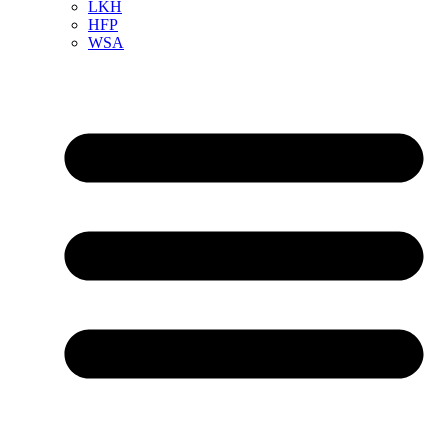
LKH
HFP
WSA