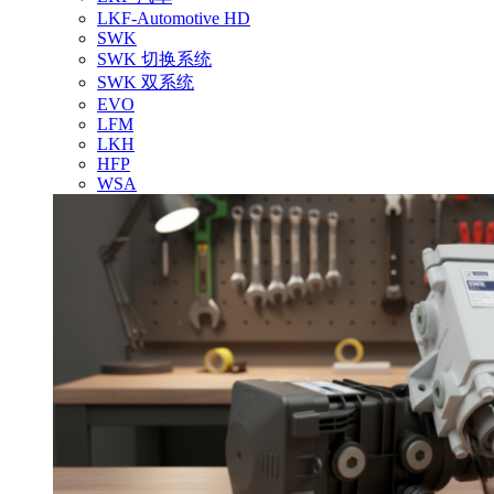
LKF-Automotive HD
SWK
SWK 切换系统
SWK 双系统
EVO
LFM
LKH
HFP
WSA