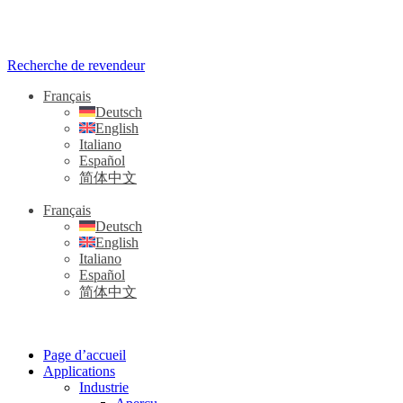
Recherche de revendeur
Français
Deutsch
English
Italiano
Español
简体中文
Français
Deutsch
English
Italiano
Español
简体中文
Page d’accueil
Applications
Industrie