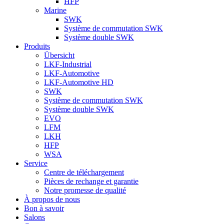
HFP
Marine
SWK
Système de commutation SWK
Système double SWK
Produits
Übersicht
LKF-Industrial
LKF-Automotive
LKF-Automotive HD
SWK
Système de commutation SWK
Système double SWK
EVO
LFM
LKH
HFP
WSA
Service
Centre de téléchargement
Pièces de rechange et garantie
Notre promesse de qualité
À propos de nous
Bon à savoir
Salons