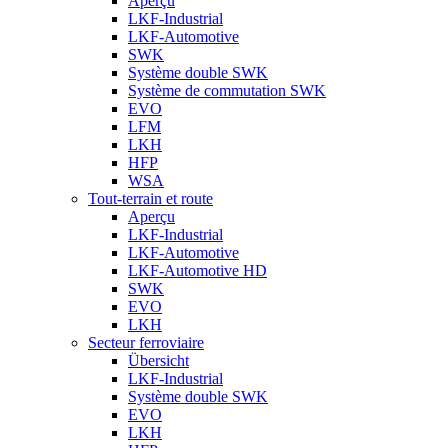
Aperçu
LKF-Industrial
LKF-Automotive
SWK
Système double SWK
Système de commutation SWK
EVO
LFM
LKH
HFP
WSA
Tout-terrain et route
Aperçu
LKF-Industrial
LKF-Automotive
LKF-Automotive HD
SWK
EVO
LKH
Secteur ferroviaire
Übersicht
LKF-Industrial
Système double SWK
EVO
LKH