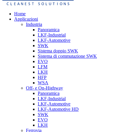
Home
Applicazioni
Industria
Panoramica
LKF-Industrial
LKF-Automotive
SWK
Sistema doppio SWK
Sistema di commutazione SWK
EVO
LFM
LKH
HFP
WSA
Off- e On-Highway
Panoramica
LKF-Industrial
LKF-Automotive
LKF-Automotive HD
SWK
EVO
LKH
Ferrovia