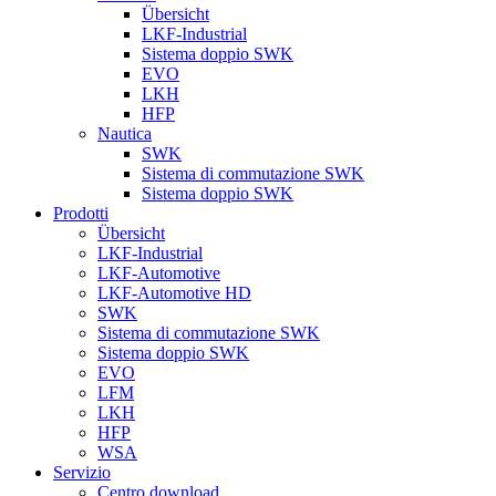
Übersicht
LKF-Industrial
Sistema doppio SWK
EVO
LKH
HFP
Nautica
SWK
Sistema di commutazione SWK
Sistema doppio SWK
Prodotti
Übersicht
LKF-Industrial
LKF-Automotive
LKF-Automotive HD
SWK
Sistema di commutazione SWK
Sistema doppio SWK
EVO
LFM
LKH
HFP
WSA
Servizio
Centro download