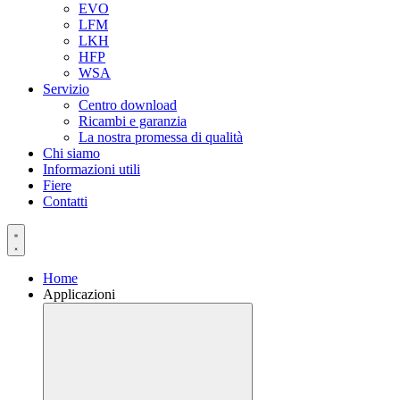
EVO
LFM
LKH
HFP
WSA
Servizio
Centro download
Ricambi e garanzia
La nostra promessa di qualità
Chi siamo
Informazioni utili
Fiere
Contatti
Home
Applicazioni