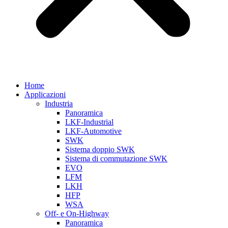
Home
Applicazioni
Industria
Panoramica
LKF-Industrial
LKF-Automotive
SWK
Sistema doppio SWK
Sistema di commutazione SWK
EVO
LFM
LKH
HFP
WSA
Off- e On-Highway
Panoramica