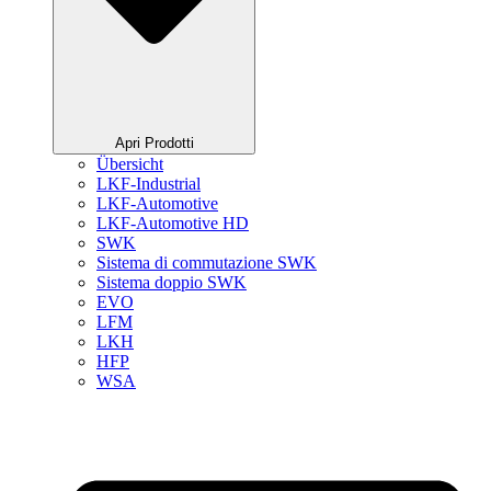
Apri Prodotti
Übersicht
LKF-Industrial
LKF-Automotive
LKF-Automotive HD
SWK
Sistema di commutazione SWK
Sistema doppio SWK
EVO
LFM
LKH
HFP
WSA