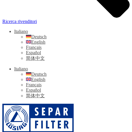
Ricerca rivenditori
Italiano
Deutsch
English
Français
Español
简体中文
Italiano
Deutsch
English
Français
Español
简体中文